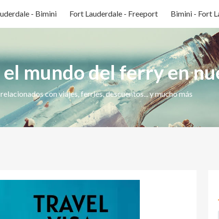
uderdale - Bimini
Fort Lauderdale - Freeport
Bimini - Fort 
el mundo del ferry en nu
relacionados con viajes, ferries, descuentos... y mucho más